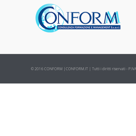
© 2016 CONFORM |
CONFORM.IT
| Tutti i diritti riservati - P