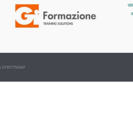
.IVA: 01957750647