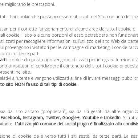
e migliorano le prestazioni.
ati i tipi cookie che possono essere utilizzati nel Sito con una descrizio
ssari per il corretto funzionamento di alcune aree del sito. I cookie
 tali cookie, il sito o alcune porzioni di esso potrebbero non funziona
ilizzati per raccogliere informazioni sull’utilizzo del sito Web da parte
co da cui provengono i visitatori per le campagne di marketing. I cookie 
omini di terze parti.
rti:
i cookie di questo tipo vengono utilizzati per integrare funzionalit
ai visitatori di condividere il contenuto del sito). I cookie di questa
esenti nel sito.
relativi all’utente e vengono utilizzati al fine di inviare messaggi pubbli
o sito NON fa uso di tali tipi di cookie.
dal sito visitato (“proprietari”), sia da siti gestiti da altre organizz
r Facebook, Instagram, Twitter, Google+, Youtube e LinkedIn.
Si tratt
pitante.
L’utilizzo più comune dei social plugin è finalizzato alla condiv
ne di cookie da e verso tutti i siti gestiti da terze parti. La ges