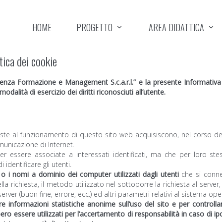
HOME
PROGETTO
AREA DIDATTICA
tica dei cookie
a Formazione e Management S.c.a.r.l.” e la presente Informativa illu
modalità di esercizio dei diritti riconosciuti all’utente.
ste al funzionamento di questo sito web acquisiscono, nel corso del 
omunicazione di Internet.
er essere associate a interessati identificati, ma che per loro st
identificare gli utenti.
IP o i nomi a dominio dei computer utilizzati dagli utenti
che si connet
della richiesta, il metodo utilizzato nel sottoporre la richiesta al server
rver (buon fine, errore, ecc.) ed altri parametri relativi al sistema ope
vare informazioni statistiche anonime sull’uso del sito e per control
 essere utilizzati per l’accertamento di responsabilità in caso di ipote