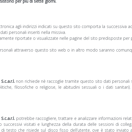
sistono per più di sette giorni.
lettronica agli indirizzi indicati su questo sito comporta la successiva a
dati personali inseriti nella missiva.
mente riportate o visualizzate nelle pagine del sito predisposte per par
i personali attraverso questo sito web o in altro modo saranno comu
c.a.r.l.
non richiede nè raccoglie tramite questo sito dati personali
olitiche, filosofiche o religiose, le abitudini sessuali o i dati sanitar
c.a.r.l.
potrebbe raccogliere, trattare e analizzare informazioni relati
 o successivi visitati e lunghezza della durata delle sessioni di col
 di testo che risiede sul disco fisso dell’utente, ove è stato inviato