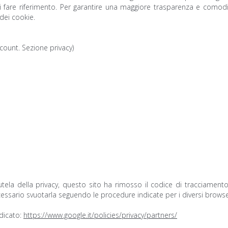
 di fare riferimento. Per garantire una maggiore trasparenza e comodità
dei cookie.
ount. Sezione privacy)
utela della privacy, questo sito ha rimosso il codice di tracciament
cessario svuotarla seguendo le procedure indicate per i diversi browse
ndicato:
https://www.google.it/policies/privacy/partners/