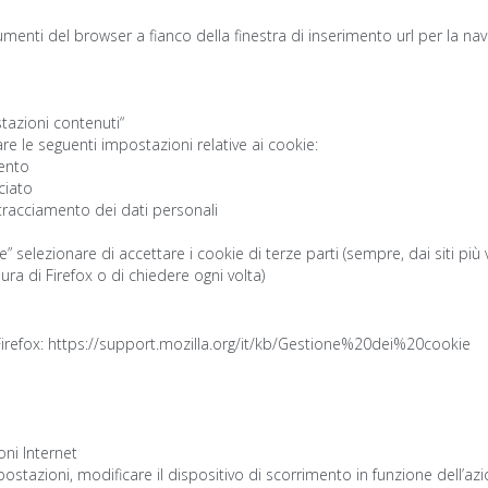
umenti del browser a fianco della finestra di inserimento url per la na
stazioni contenuti“
e le seguenti impostazioni relative ai cookie:
mento
ciato
tracciamento dei dati personali
” selezionare di accettare i cookie di terze parti (sempre, dai siti più
ura di Firefox o di chiedere ogni volta)
Firefox:
https://support.mozilla.org/it/kb/Gestione%20dei%20cookie
oni Internet
postazioni, modificare il dispositivo di scorrimento in funzione dell’az