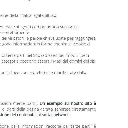
ne della finalità legata all’uso.
 di questa categoria comprendono sia cookie
re correttamente.
 dei visitatori, le parole chiave usate per raggiungere
raccolgono informazioni in forma anonima. I cookie di
à di terze parti nel Sito (ad esempio, moduli per i
 categoria possono essere inviati dai domini dei siti
citari in linea con le preferenze manifestate dallo
azioni (“terze parti”).
Un esempio sul nostro sito è
a di parti della pagina visitata generate direttamente
isione dei contenuti sui social network.
tione delle informazioni raccolte da “terze parti” è