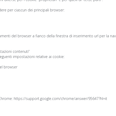
ere per ciascun dei principali browser:
umenti del browser a fianco della finestra di inserimento url per la na
stazioni contenuti“
eguenti impostazioni relative ai cookie:
 del browser
: Chrome:
https://support.google.com/chrome/answer/95647?hl=it