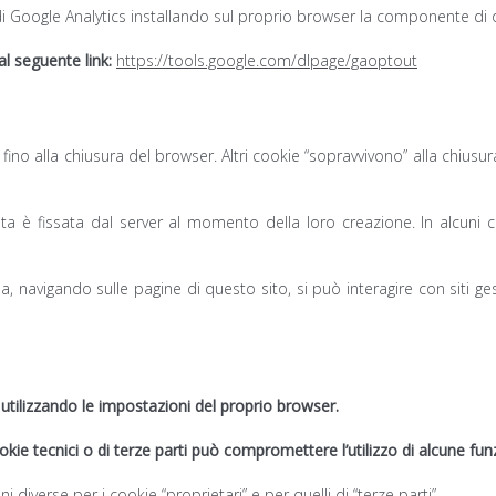
 di Google Analytics installando sul proprio browser la componente di 
 al seguente link:
https://tools.google.com/dlpage/gaoptout
o fino alla chiusura del browser. Altri cookie “sopravvivono” alla chius
ta è fissata dal server al momento della loro creazione. In alcuni ca
ia, navigando sulle pagine di questo sito, si può interagire con siti g
utilizzando le impostazioni del proprio browser.
okie tecnici o di terze parti può compromettere l’utilizzo di alcune funz
diverse per i cookie “proprietari” e per quelli di “terze parti”.