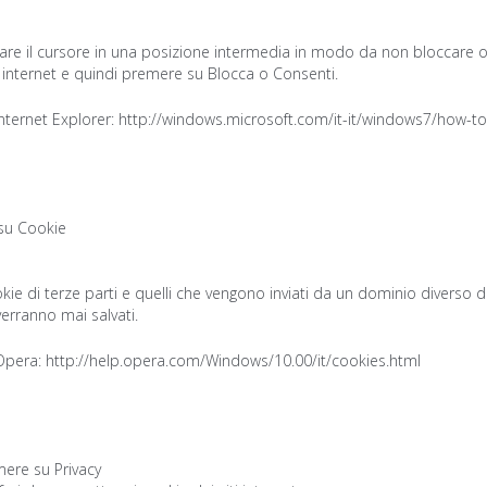
tare il cursore in una posizione intermedia in modo da non bloccare o c
to internet e quindi premere su Blocca o Consenti.
Internet Explorer:
http://windows.microsoft.com/it-it/windows7/how-to
 su Cookie
ookie di terze parti e quelli che vengono inviati da un dominio diverso d
verranno mai salvati.
 Opera:
http://help.opera.com/Windows/10.00/it/cookies.html
mere su Privacy